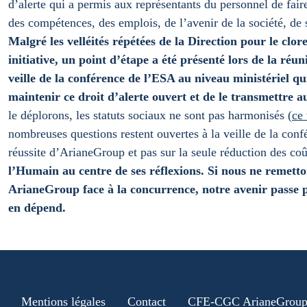
d’alerte qui a permis aux représentants du personnel de fair
des compétences, des emplois, de l’avenir de la société, de se
Malgré les velléités répétées de la Direction pour le clore
initiative, un point d’étape a été présenté lors de la r
veille de la conférence de l’ESA au niveau ministériel qui 
maintenir ce droit d’alerte ouvert et de le transmettre 
le déplorons, les statuts sociaux ne sont pas harmonisés (
ce
nombreuses questions restent ouvertes à la veille de la conf
réussite d’ArianeGroup et pas sur la seule réduction des co
l’Humain au centre de ses réflexions.
Si nous ne remetto
ArianeGroup face à la concurrence, notre avenir passe par
en dépend.
Mentions légales
Contact
CFE-CGC ArianeGrou