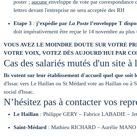
poster ;
aucune
enveloppe de vote par correspondance 
lettres devant l'entreprise ne sera acceptée des RH
Etape 3
:
j’expédie par
La Poste
l’enveloppe T dispo
doit impérativement être reçue le 14 novembre au plus 
VOUS AVEZ LE MOINDRE DOUTE SUR VOTRE PRÉ
VOTRE VOIX, VOTEZ DÈS AUJOURD'HUI PAR C
Cas des salariés mutés d'un site à l
Ils votent sur leur établissement d'accueil quel que soit l
d'Issac vers Le Haillan ou St Médard vote au Haillan ou à St
social d'Issac.
N’hésitez pas à contacter vos re
Le Haillan
: Philippe GERY – Fabrice LABADIE – 
Saint-Médard
: Mathieu RICHARD – Aurélie MANO