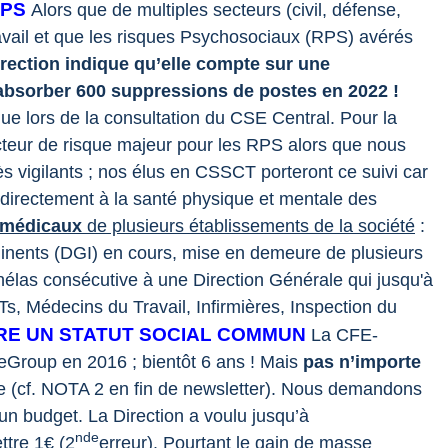
RPS
Alors que de multiples secteurs (civil, défense,
ravail et que les risques Psychosociaux (RPS) avérés
Direction indique qu’elle compte sur une
r absorber 600 suppressions de postes en 2022 !
que lors de la consultation du CSE Central.
Pour la
cteur de risque majeur pour les RPS alors que nous
s vigilants ; nos élus en CSSCT porteront ce suivi car
e directement à la santé physique et mentale des
 médicaux
de plusieurs établissements de la société
:
inents (DGI) en cours, mise en demeure de plusieurs
 hélas consécutive à une Direction Générale qui jusqu'à
s, Médecins du Travail, Infirmières, Inspection du
RE UN STATUT SOCIAL COMMUN
La CFE-
Group en 2016 ; bientôt 6 ans !
Mais
pas n’importe
e (cf. NOTA 2 en fin de newsletter). Nous demandons
’un budget.
La Direction a voulu jusqu’à
nde
ttre 1€ (2
erreur). Pourtant le gain de masse