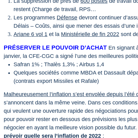
La suppression de près de
600 postes
de travail d
restent (Charge de travail, RPS…
Les programmes
Défense
devront continuer d’assur
Délais – Coûts, ainsi que mener des essais d’une
Ariane 6 vol 1
et la
Ministérielle de fin 2022
sont de
PRÉSERVER LE POUVOIR D’ACHAT
En signant à
janvier, la CFE-CGC a signé l’une des meilleures politiq
Safran 1% ; Thalès 1,3% ; Airbus 1,4
Quelques sociétés comme MBDA et Dassault dépass
(contrats export Missiles et Rafale)
Malheureusement l’inflation s’est envolée depuis l’été 
s’annoncent dans la même veine.
Dans ces conditions,
qui veulent une ouverture rapide des négociations pour 
pour pouvoir rester en dessous des prévisions les plu
négocier en ayant la meilleure vision possible du futur.
prévoir quelle sera l’inflation de 2022
: