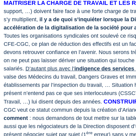
MAITRISER LA CHARGE DE TRAVAIL ET LES 
support, …) doivent faire face à une forte charge de t
s’y multiplient,
il y a de quoi s’inquiéter lorsque la 
accélération de la digitalisation de la société pou
Toutes les organisations syndicales ont soulevé ce ris
CFE-CGC, ce plan de réduction des effectifs est un fa
devons retrouver confiance en l’avenir.
Nous serons trè
on ne peut pas laisser dériver une situation qui touch
salariés.
D’autant plus avec l’
indigence des services
valse des Médecins du travail, Dangers Graves et Imm
établissements par l’inspection du travail, … Situation
présent n’entend pas ce que ses interlocuteurs (CSSCT
CONSTRUI
Travail, …) lui disent depuis des années.
CGC veut ce statut commun depuis la création d’Ariane
comment
: nous demandons de tout mettre sur la tabl
aussi que les négociateurs de la Direction disposent d
ère
présent négocier sujet par sujet (1
erreur) sans y me