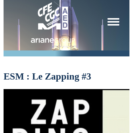
ESM : Le Zapping #3