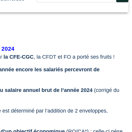
 2024
ar
la CFE-CGC
, la CFDT et FO a porté ses fruits !
 année encore les salariés percevront de
u salaire annuel brut de l’année 2024
(corrigé du
e est déterminé par l’addition de 2 enveloppes,
n d’un objectif économique
(RO/CA*) ; celle-ci pèse