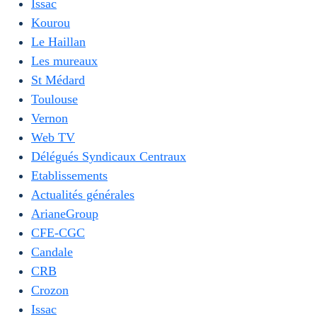
Issac
Kourou
Le Haillan
Les mureaux
St Médard
Toulouse
Vernon
Web TV
Délégués Syndicaux Centraux
Etablissements
Actualités générales
ArianeGroup
CFE-CGC
Candale
CRB
Crozon
Issac