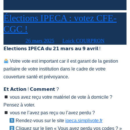
Mois :
mars 2025
Élections IPECA : votez CFE-
CGC !
Posted on
26 mars 2025
by
Loick COURPRON
𝗘́𝗹𝗲𝗰𝘁𝗶𝗼𝗻𝘀 𝗜𝗣𝗘𝗖𝗔 𝗱𝘂 𝟮𝟭 𝗺𝗮𝗿𝘀 𝗮𝘂 𝟵 𝗮𝘃𝗿𝗶𝗹 !
Votre vote est important car il est garant de la gestion
paritaire de votre institution dans le cadre de votre
couverture santé et prévoyance.
𝗘𝘁 𝗔𝗰𝘁𝗶𝗼𝗻 ! 𝗖𝗼𝗺𝗺𝗲𝗻𝘁 ?
vous avez reçu votre matériel de vote à domicile ?
Pensez à voter.
vous ne l’avez pas reçu ou l’avez perdu ?
Rendez-vous sur le site
ipeca.simplivote.fr
Cliquez sur le lien « Vous avez perdu vos codes ? »