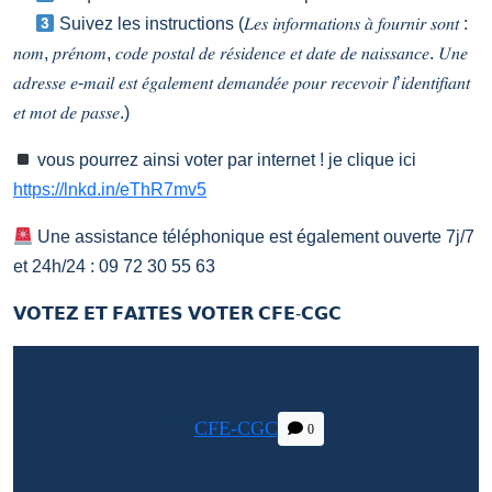
Suivez les instructions (𝐿𝑒𝑠 𝑖𝑛𝑓𝑜𝑟𝑚𝑎𝑡𝑖𝑜𝑛𝑠 𝑎̀ 𝑓𝑜𝑢𝑟𝑛𝑖𝑟 𝑠𝑜𝑛𝑡 :
𝑛𝑜𝑚, 𝑝𝑟𝑒́𝑛𝑜𝑚, 𝑐𝑜𝑑𝑒 𝑝𝑜𝑠𝑡𝑎𝑙 𝑑𝑒 𝑟𝑒́𝑠𝑖𝑑𝑒𝑛𝑐𝑒 𝑒𝑡 𝑑𝑎𝑡𝑒 𝑑𝑒 𝑛𝑎𝑖𝑠𝑠𝑎𝑛𝑐𝑒. 𝑈𝑛𝑒
𝑎𝑑𝑟𝑒𝑠𝑠𝑒 𝑒-𝑚𝑎𝑖𝑙 𝑒𝑠𝑡 𝑒́𝑔𝑎𝑙𝑒𝑚𝑒𝑛𝑡 𝑑𝑒𝑚𝑎𝑛𝑑𝑒́𝑒 𝑝𝑜𝑢𝑟 𝑟𝑒𝑐𝑒𝑣𝑜𝑖𝑟 𝑙’𝑖𝑑𝑒𝑛𝑡𝑖𝑓𝑖𝑎𝑛𝑡
𝑒𝑡 𝑚𝑜𝑡 𝑑𝑒 𝑝𝑎𝑠𝑠𝑒.)
vous pourrez ainsi voter par internet ! je clique ici
https://lnkd.in/eThR7mv5
Une assistance téléphonique est également ouverte 7j/7
et 24h/24 : 09 72 30 55 63
𝗩𝗢𝗧𝗘𝗭 𝗘𝗧 𝗙𝗔𝗜𝗧𝗘𝗦 𝗩𝗢𝗧𝗘𝗥 𝗖𝗙𝗘-𝗖𝗚𝗖
CFE-CGC
0