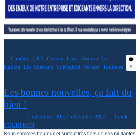
Candale
,
CRB
,
Crozon
,
Issac
,
Kourou
,
Le
Haillan
,
Les Mureaux
,
St Médard
,
Vernon
,
Toulouse
0
Les bonnes nouvelles, ça fait du
bien !
Posted on
7 décembre 2023
7 décembre 2023
by
Loick
COURPRON
Nous sommes heureux et surtout très fiers de nos militantes