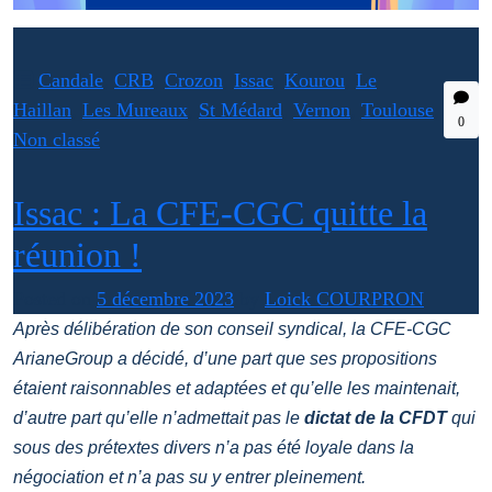
Candale
,
CRB
,
Crozon
,
Issac
,
Kourou
,
Le
Haillan
,
Les Mureaux
,
St Médard
,
Vernon
,
Toulouse
,
0
Non classé
Issac : La CFE-CGC quitte la
réunion !
Posted on
5 décembre 2023
by
Loick COURPRON
Après délibération de son conseil syndical, la CFE-CGC
ArianeGroup a décidé, d’une part que ses
propositions
étaient raisonnables et adaptées et qu’elle les maintenait,
d’autre part qu’elle n’admettait pas le
dictat de la
CFDT
qui
sous des prétextes divers n’a pas été loyale dans la
négociation et n’a pas su y entrer pleinement.