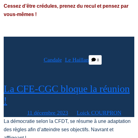
Cessez d’être crédules, prenez du recul et pensez par
vous-mêmes !
Candale
,
Le Haillan
0
La CFE-CGC bloque la réunion
!
Posted on
11 décembre 2023
by
Loick COURPRON
La démocratie selon la CFDT, se résume à une adaptation
des règles afin d’atteindre ses objectifs. Navrant et
affligeant !