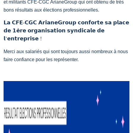
et militants CFE-CGC ArianeGroup qui ont obtenu de très
bons résultats aux élections professionnelles.
𝗟𝗮 𝗖𝗙𝗘-𝗖𝗚𝗖 𝗔𝗿𝗶𝗮𝗻𝗲𝗚𝗿𝗼𝘂𝗽 𝗰𝗼𝗻𝗳𝗼𝗿𝘁𝗲 𝘀𝗮 𝗽𝗹𝗮𝗰𝗲
𝗱𝗲 𝟭𝗲̀𝗿𝗲 𝗼𝗿𝗴𝗮𝗻𝗶𝘀𝗮𝘁𝗶𝗼𝗻 𝘀𝘆𝗻𝗱𝗶𝗰𝗮𝗹𝗲 𝗱𝗲
𝗹’𝗲𝗻𝘁𝗿𝗲𝗽𝗿𝗶𝘀𝗲 !
Merci aux salariés qui sont toujours aussi nombreux à nous
faire confiance pour les représenter.