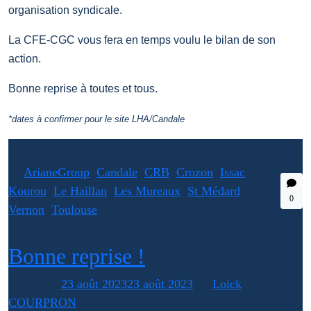
organisation syndicale.
La CFE-CGC vous fera en temps voulu le bilan de son
action.
Bonne reprise à toutes et tous.
*dates à confirmer pour le site LHA/Candale
ArianeGroup
,
Candale
,
CRB
,
Crozon
,
Issac
,
Kourou
,
Le Haillan
,
Les Mureaux
,
St Médard
,
0
Vernon
,
Toulouse
Bonne reprise !
Posted on
23 août 2023
23 août 2023
by
Loick
COURPRON