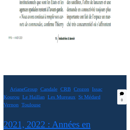
ArianeGroup
,
Candale
,
CRB
,
Crozon
,
Issac
,
Kourou
,
Le Haillan
,
Les Mureaux
,
St Médard
,
0
Vernon
,
Toulouse
2021, 2022 : Années en