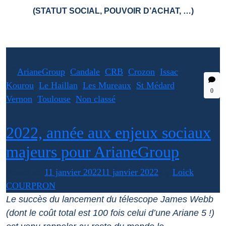
(STATUT SOCIAL, POUVOIR D’ACHAT, …)
ArianeGroup
,
Candale
,
CRB
,
Crozon
,
Issac
,
Kourou
,
Le Haillan
,
Les Mureaux
,
St Médard
,
0
Vernon
,
Toulouse
,
Non classé
2022, année aux enjeux sociaux
majeurs pour ArianeGroup
Posted on
11 janvier 2022
11 janvier 2022
by
Loick
COURPRON
Le succès du lancement du télescope James Webb
(dont le coût total est 100 fois celui d’une Ariane 5 !)